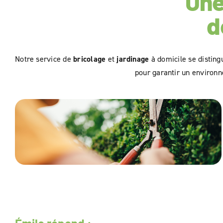
Une
d
Notre service de
bricolage
et
jardinage
à domicile se disting
pour garantir un environne
Taille de haies