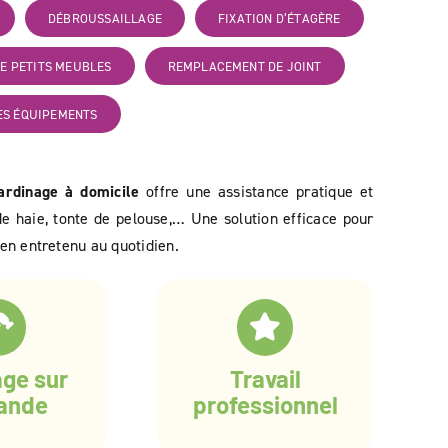
DÉBROUSSAILLAGE
FIXATION D’ÉTAGÈRE
E PETITS MEUBLES
REMPLACEMENT DE JOINT
ES ÉQUIPEMENTS
jardinage à domicile
offre une assistance pratique et
 de haie, tonte de pelouse,… Une solution efficace pour
ien entretenu au quotidien.
age sur
Travail
ande
professionnel