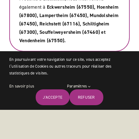
également à
Eckwersheim (67550), Hoenheim
(67800), Lampertheim (67450), Mundolsheim
(67450), Reichstett (67116), Schiltigheim
(67300), Souffelweyersheim (67460) et
Vendenheim (67550).
En poursuivant votre navigation sur ce site, vous acceptez
l’utilisation de Cookies ou autres traceurs pour réaliser des
statistiques de visites.
En savoir plus
Paramètres
Besoin d'un service spécifique
J'ACCEPTE
REFUSER
Accueil
Services
Devis
Trouver
Rejoindre
sur
Bischheim
et alentours ?
On peut trouver une
solution