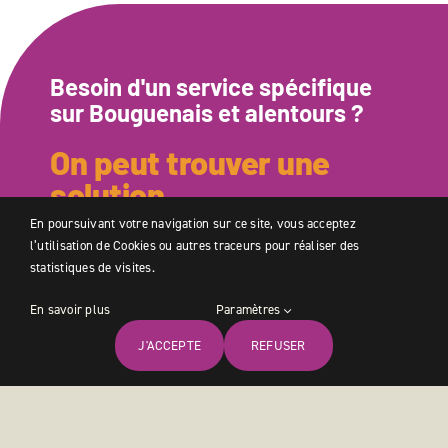
Besoin d'un service spécifique
sur
Bouguenais
et alentours ?
On peut trouver une
solution
En poursuivant votre navigation sur ce site, vous acceptez
Remplissez simplement le formulaire ci-dessous
l’utilisation de Cookies ou autres traceurs pour réaliser des
pour obtenir un devis adapté à vos besoins. Que ce
statistiques de visites.
soit pour de l’aide à domicile, de l’entretien
En savoir plus
Paramètres
ménager, un accompagnement ou tout autre
service à la personne, nous vous proposons une
J'ACCEPTE
REFUSER
Accueil
Services
Devis
Trouver
Rejoindre
estimation claire, rapide et sans engagement.