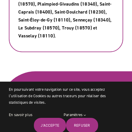
(18570), Plaimpied-Givaudins (18340), Saint-
Caprais (18400), Saint-Doulchard (18230),
Saint-Éloy-de-Gy (18110), Senneçay (18340),
Le Subdray (18570), Trouy (18570) et
Vasselay (18110)
.
En poursuivant votre navigation sur ce site, vous acceptez
Besoin d'un service spécifique
l’utilisation de Cookies ou autres traceurs pour réaliser des
sur
Bourges
et alentours ?
statistiques de visites.
On peut trouver une
En savoir plus
Paramètres
solution
J'ACCEPTE
REFUSER
Accueil
Services
Devis
Trouver
Rejoindre