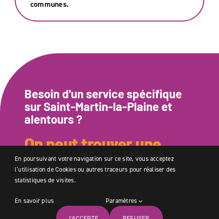
communes.
Besoin d'un service spécifique
sur
Saint-Martin-la-Plaine
et
alentours ?
On peut trouver une
solution
En poursuivant votre navigation sur ce site, vous acceptez
l’utilisation de Cookies ou autres traceurs pour réaliser des
Remplissez simplement le formulaire ci-dessous
statistiques de visites.
pour obtenir un devis adapté à vos besoins. Que ce
En savoir plus
Paramètres
soit pour de l’aide à domicile, de l’entretien
ménager, un accompagnement ou tout autre
J'ACCEPTE
REFUSER