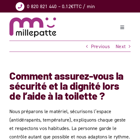
Skip
0 820 821 440
– 0.12€TTC / min
to
content
Toggle
Navigation
Previous
Next
CONFORT
GARDE D’ENFANTS
Comment assurez-vous la
sécurité et la dignité lors
DÉPENDANCE
de l’aide à la toilette ?
HANDICAP
Nous préparons le matériel, sécurisons l’espace
(antidérapants, température), expliquons chaque geste
BRICOLAGE – JARDINAGE
et respectons vos habitudes. La personne garde le
contrôle autant que possible et nous adaptons le rythme.