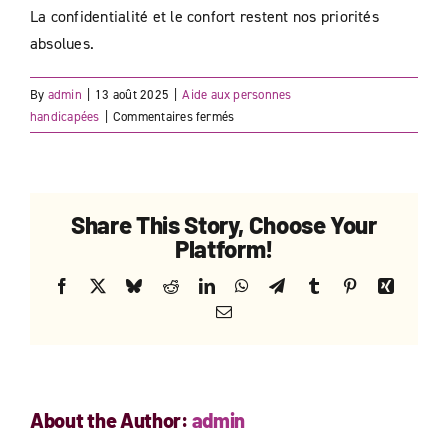
PRO
La confidentialité et le confort restent nos priorités
absolues.
DEMANDER UN DEVIS
By
admin
|
13 août 2025
|
Aide aux personnes
sur
handicapées
|
Commentaires fermés
DEVENIR FRANCHISÉ
Comment
assurez-
vous
la
Share This Story, Choose Your
sécurité
Platform!
et
la
Facebook
X
Bluesky
Reddit
LinkedIn
WhatsApp
Telegram
Tumblr
Pinterest
Xing
dignité
Email
lors
de
l’aide
à
la
About the Author:
admin
toilette
?