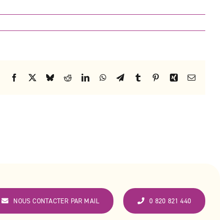
Facebook
X
Bluesky
Reddit
LinkedIn
WhatsApp
Telegram
Tumblr
Pinterest
Xing
Email
NOUS CONTACTER PAR MAIL
0 820 821 440