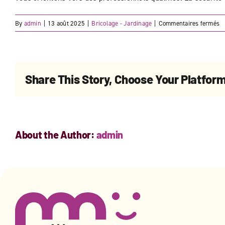
s
By
admin
|
13 août 2025
|
Bricolage - Jardinage
|
Commentaires fermés
In
v
p
d
Share This Story, Choose Your Platform
pe
t
él
o
d
About the Author:
admin
p
?