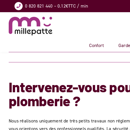
Skip
0 820 821 440
– 0.12€TTC / min
to
content
Confort
Garde
Intervenez-vous pou
plomberie ?
Nous réalisons uniquement de très petits travaux non réglem
vous orientons vers des professionnels qualifiés. La sécurité 