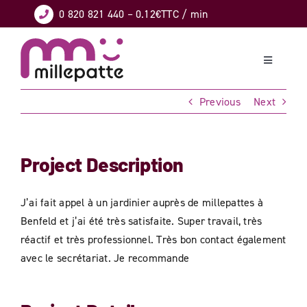
Skip
0 820 821 440
– 0.12€TTC / min
to
content
Toggle
Navigation
Previous
Next
CONFORT
GARDE D’ENFANTS
Project Description
DÉPENDANCE
J’ai fait appel à un jardinier auprès de millepattes à
Benfeld et j’ai été très satisfaite. Super travail, très
HANDICAP
réactif et très professionnel. Très bon contact également
avec le secrétariat. Je recommande
BRICOLAGE – JARDINAGE