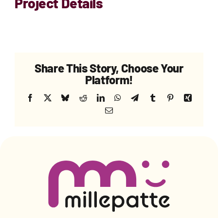
Project Details
PRO
DEMANDER UN DEVIS
Share This Story, Choose Your
DEVENIR FRANCHISÉ
Platform!
Facebook
X
Bluesky
Reddit
LinkedIn
WhatsApp
Telegram
Tumblr
Pinterest
Xing
Email