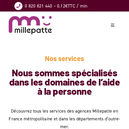
Skip
0 820 821 440
– 0.12€TTC / min
to
content
Toggle
Navigation
CONFORT
Nos services
GARDE D’ENFANTS
Nous sommes spécialisés
dans les domaines de l’aide
DÉPENDANCE
à la personne
HANDICAP
Découvrez tous les services des agences Millepatte en
BRICOLAGE – JARDINAGE
France métropolitaine et dans les départements d’outre-
mer.